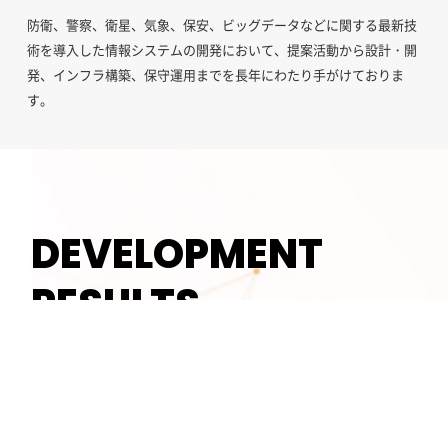
、ク
防衛、警察、衛星、気象、保安、ビッグデータなどに関する最新技
ユー
い
術を導入した情報システムの開発において、提案活動から設計・開
SN
長年
発、インフラ構築、保守運用までを長年にわたり手がけておりま
築、
す。
DEVELOPMENT
PESULTS
開発実績
システム開発実績